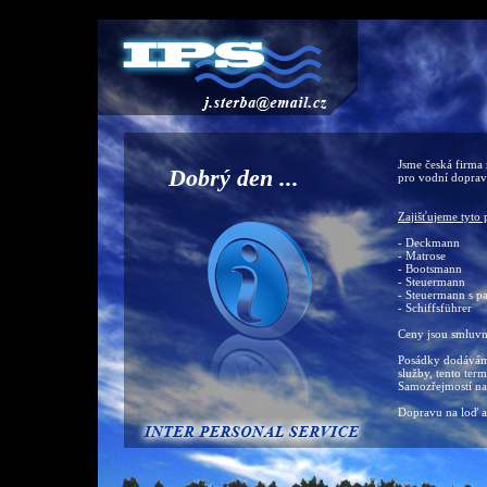
Jsme česká firma 
Dobrý den ...
pro vodní doprav
Zajišťujeme tyto 
- Deckmann
- Matrose
- Bootsmann
- Steuermann
- Steuermann s p
- Schiffsführer
Ceny jsou smluvn
Posádky dodáváme
služby, tento ter
Samozřejmostí na
Dopravu na loď a